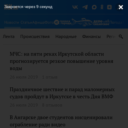
Закроется через
8
секунд
Новости
Статьи
Афиша
Фото
Погода
Ту
Лента
Происшествия
Народные
Финансы
Регионы
МЧС: на пяти реках Иркутской области
прогнозируется резкое повышение уровня
воды
26 июля 2019
1 отзыв
Праздничное шествие и парад маломерных
судов пройдут в Иркутске в честь Дня ВМФ
26 июля 2019
8 отзывов
В Ангарске двое студентов инсценировали
ограбление ради видео