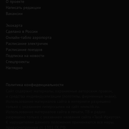
О проекте
Написать редакции
Вакансии
Экокарта
Сделано в России
Онлайн-табло аэропорта
Расписание электричек
Расписание поездов
Подписка на новости
Спецпроекты
Наглядно
Политика конфиденциальности
Сайт содержит материалы, охраняемые авторским правом,
и средства индивидуализации (логотипы, фирменные знаки).
Использование материалов сайта в интернете разрешено
только с указанием гиперссылки на сайт www.irk.ru.
Использование материалов сайта в печати, ТВ и радио
разрешено только с указанием названия сайта «Твой Иркутск».
К нарушителям данного положения применяются все меры,
предусмотренные ст. 1301 ГК РФ.