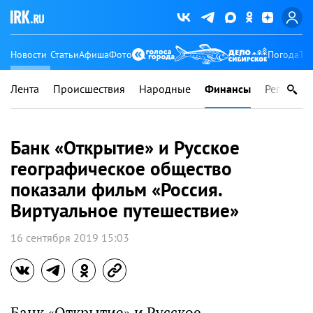
Новости
Статьи
Афиша
Фото
Погода
Ту
Лента
Происшествия
Народные
Финансы
Регионы
Банк «Открытие» и Русское
географическое общество
показали фильм «Россия.
Виртуальное путешествие»
16 сентября 2019 15:03
Банк «Открытие» и Русское