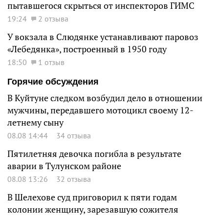
пытавшегося скрыться от инспекторов ГИМС
19:24
2 отзыва
У вокзала в Слюдянке устанавливают паровоз
«Лебедянка», построенный в 1950 году
18:50
1 отзыв
Горячие обсуждения
В Куйтуне следком возбудил дело в отношении
мужчины, передавшего мотоцикл своему 12-
летнему сыну
08.08 14:44
34 отзыва
Пятилетняя девочка погибла в результате
аварии в Тулунском районе
08.08 13:26
32 отзыва
В Шелехове суд приговорил к пяти годам
колонии женщину, зарезавшую сожителя