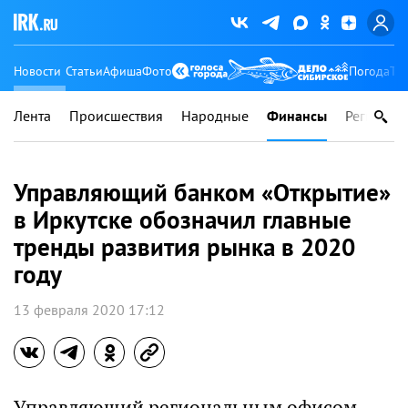
Новости
Статьи
Афиша
Фото
Погода
Ту
Лента
Происшествия
Народные
Финансы
Регионы
Управляющий банком «Открытие»
в Иркутске обозначил главные
тренды развития рынка в 2020
году
13 февраля 2020 17:12
Управляющий региональным офисом