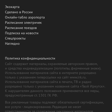
Экокарта
Сделано в России
Онлайн-табло аэропорта
Расписание электричек
Расписание поездов
Подписка на новости
Спецпроекты
Наглядно
Политика конфиденциальности
Сайт содержит материалы, охраняемые авторским правом,
и средства индивидуализации (логотипы, фирменные знаки).
Использование материалов сайта в интернете разрешено
только с указанием гиперссылки на сайт www.irk.ru.
Использование материалов сайта в печати, ТВ и радио
разрешено только с указанием названия сайта «Твой Иркутск».
К нарушителям данного положения применяются все меры,
предусмотренные ст. 1301 ГК РФ.
Все рекламные товары подлежат обязательной сертификации,
все услуги - лицензированию. Редакция не несет
ответственности за содержание рекламных материалов.