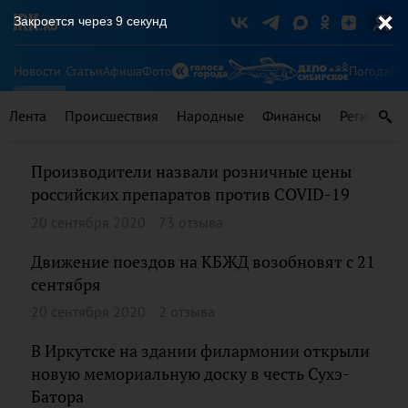
Закроется через
9
секунд
Новости
Статьи
Афиша
Фото
Погода
Ту
Лента
Происшествия
Народные
Финансы
Регионы
Производители назвали розничные цены
российских препаратов против COVID-19
20 сентября 2020
73 отзыва
Движение поездов на КБЖД возобновят с 21
сентября
20 сентября 2020
2 отзыва
В Иркутске на здании филармонии открыли
новую мемориальную доску в честь Сухэ-
Батора