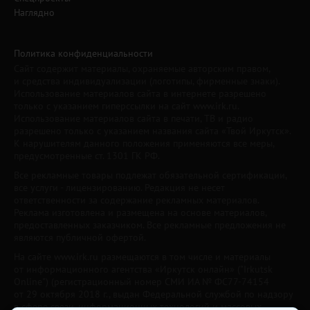
Наглядно
Политика конфиденциальности
Сайт содержит материалы, охраняемые авторским правом,
и средства индивидуализации (логотипы, фирменные знаки).
Использование материалов сайта в интернете разрешено
только с указанием гиперссылки на сайт www.irk.ru.
Использование материалов сайта в печати, ТВ и радио
разрешено только с указанием названия сайта «Твой Иркутск».
К нарушителям данного положения применяются все меры,
предусмотренные ст. 1301 ГК РФ.
Все рекламные товары подлежат обязательной сертификации,
все услуги - лицензированию. Редакция не несет
ответственности за содержание рекламных материалов.
Реклама изготовлена и размещена на основе материалов,
предоставленных заказчиком. Все рекламные предложения не
являются публичной офертой.
На сайте www.irk.ru размещаются в том числе и материалы
от информационного агентства «Иркутск онлайн» ("Irkutsk
Online") (регистрационный номер СМИ ИА № ФС77-74154
от 29 октября 2018 г., выдан Федеральной службой по надзору
в сфере связи, информационных технологий и массовых