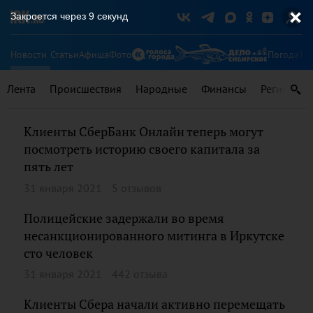
Закроется через
9
секунд
Новости
Статьи
Афиша
Фото
Погода
Ту
Лента
Происшествия
Народные
Финансы
Регионы
Клиенты СберБанк Онлайн теперь могут
посмотреть историю своего капитала за
пять лет
31 января 2021
5 отзывов
Полицейские задержали во время
несанкционированного митинга в Иркутске
сто человек
31 января 2021
442 отзыва
Клиенты Сбера начали активно перемещать