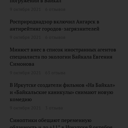
погружении в Байкал
9 октября 2021
6 отзывов
Росприроднадзор включил Ангарск в
антирейтинг городов-загрязнителей
9 октября 2021
6 отзывов
Минюст внес в список иностранных агентов
специалиста по экологии Байкала Евгения
Симонова
9 октября 2021
63 отзыва
В Иркутске создатели фильмов «На Байкал»
и «Байкальские каникулы» снимают новую
комедию
9 октября 2021
3 отзыва
Синоптики обещают переменную
облачность и до +11° в Иркутске 9 октября