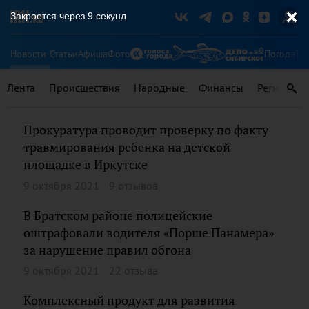
Закроется через
9
секунд
Новости
Статьи
Афиша
Фото
Погода
Ту
Лента
Происшествия
Народные
Финансы
Регионы
Прокуратура проводит проверку по факту
травмирования ребенка на детской
площадке в Иркутске
9 октября 2021
9 отзывов
В Братском районе полицейские
оштрафовали водителя «Порше Панамера»
за нарушение правил обгона
9 октября 2021
22 отзыва
Комплексный продукт для развития