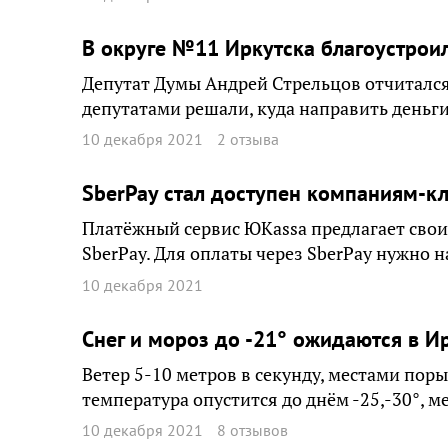
В округе №11 Иркутска благоустрои
Депутат Думы Андрей Стрельцов отчитался 
депутатами решали, куда направить деньги
10 декабря 2021
2 отзыва
SberPay стал доступен компаниям-к
Платёжный сервис ЮKassa предлагает сво
SberPay. Для оплаты через SberPay нужно н
10 декабря 2021
Снег и мороз до -21° ожидаются в И
Ветер 5-10 метров в секунду, местами поры
температура опустится до днём -25,-30°, ме
10 декабря 2021
8 отзывов