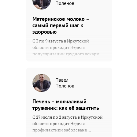
Поленов
Материнское молоко –
самый первый шаг к
здоровью
С 3 по 9 августа в Иркутской
области проходит Неделя
популяризации грудного вскарм...
Павел
Поленов
Печень – молчаливый
труженик: как её защитить
С 27 июля по 2 августа в Иркутской
области проходит Неделя
профилактики заболевани...