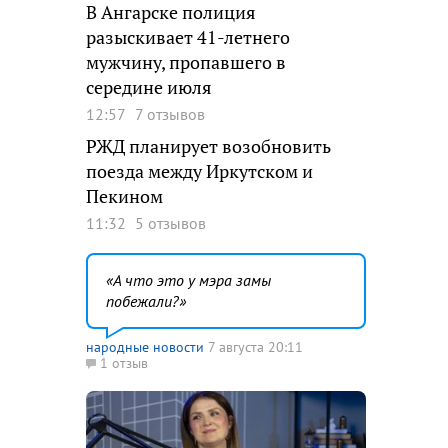
В Ангарске полиция
разыскивает 41-летнего
мужчину, пропавшего в
середине июля
12:57
7 отзывов
РЖД планирует возобновить
поезда между Иркутском и
Пекином
11:32
5 отзывов
А что это у мэра замы
побежали?
народные новости
7 августа 20:11
1 отзыв