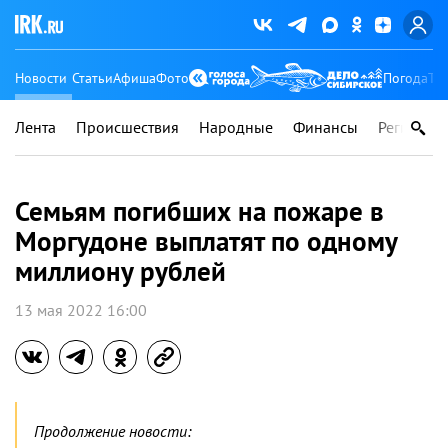
Новости
Статьи
Афиша
Фото
Погода
Ту
Лента
Происшествия
Народные
Финансы
Регионы
Семьям погибших на пожаре в
Моргудоне выплатят по одному
миллиону рублей
13 мая 2022 16:00
Продолжение новости: