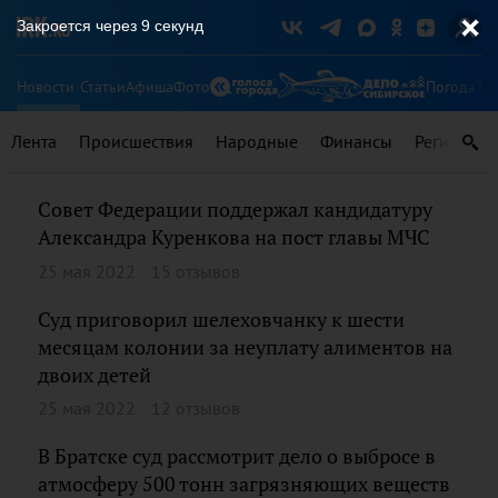
Закроется через
8
секунд
Новости
Статьи
Афиша
Фото
Погода
Ту
Лента
Происшествия
Народные
Финансы
Регионы
Совет Федерации поддержал кандидатуру
Александра Куренкова на пост главы МЧС
25 мая 2022
15 отзывов
Суд приговорил шелеховчанку к шести
месяцам колонии за неуплату алиментов на
двоих детей
25 мая 2022
12 отзывов
В Братске суд рассмотрит дело о выбросе в
атмосферу 500 тонн загрязняющих веществ