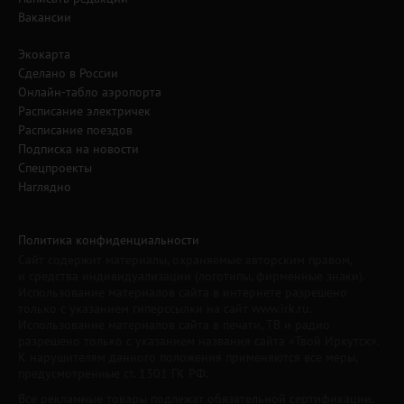
Вакансии
Экокарта
Сделано в России
Онлайн-табло аэропорта
Расписание электричек
Расписание поездов
Подписка на новости
Спецпроекты
Наглядно
Политика конфиденциальности
Сайт содержит материалы, охраняемые авторским правом,
и средства индивидуализации (логотипы, фирменные знаки).
Использование материалов сайта в интернете разрешено
только с указанием гиперссылки на сайт www.irk.ru.
Использование материалов сайта в печати, ТВ и радио
разрешено только с указанием названия сайта «Твой Иркутск».
К нарушителям данного положения применяются все меры,
предусмотренные ст. 1301 ГК РФ.
Все рекламные товары подлежат обязательной сертификации,