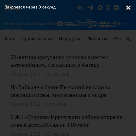
Закроется через
8
секунд
Новости
Статьи
Афиша
Фото
Погода
Ту
Лента
Происшествия
Народные
Финансы
Регионы
52-летняя иркутянка утонула вместе с
автомобилем, съехавшим в Ангару
11 июня 2022
16 отзывов
На Байкале в бухте Песчаной высадили
саженцы сосны, лиственницы и кедра
11 июня 2022
6 отзывов
В ЖК «Стрижи» Иркутского района открыли
новый детский сад на 140 мест
11 июня 2022
10 отзывов