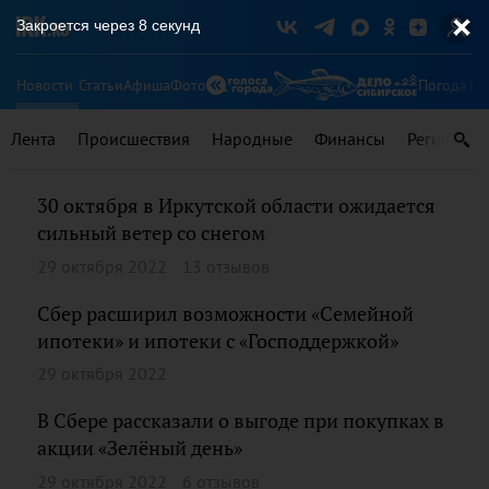
Закроется через
7
секунд
Новости
Статьи
Афиша
Фото
Погода
Ту
Лента
Происшествия
Народные
Финансы
Регионы
30 октября в Иркутской области ожидается
сильный ветер со снегом
29 октября 2022
13 отзывов
Сбер расширил возможности «Семейной
ипотеки» и ипотеки с «Господдержкой»
29 октября 2022
В Сбере рассказали о выгоде при покупках в
акции «Зелёный день»
29 октября 2022
6 отзывов