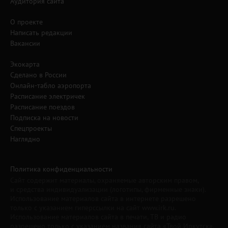
Аудитория сайта
О проекте
Написать редакции
Вакансии
Экокарта
Сделано в России
Онлайн-табло аэропорта
Расписание электричек
Расписание поездов
Подписка на новости
Спецпроекты
Наглядно
Политика конфиденциальности
Сайт содержит материалы, охраняемые авторским правом,
и средства индивидуализации (логотипы, фирменные знаки).
Использование материалов сайта в интернете разрешено
только с указанием гиперссылки на сайт www.irk.ru.
Использование материалов сайта в печати, ТВ и радио
разрешено только с указанием названия сайта «Твой Иркутск».