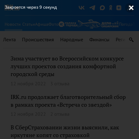
Закроется через
9
секунд
Новости
Статьи
Афиша
Фото
Погода
Ту
Лента
Происшествия
Народные
Финансы
Регионы
Зима участвует во Всероссийском конкурсе
лучших проектов создания комфортной
городской среды
12 ноября 2022
3 отзыва
IRK.ru продолжает благотворительный сбор
в рамках проекта «Встреча со звездой»
12 ноября 2022
2 отзыва
В СберСтраховании жизни выяснили, как
иркутяне копят со страховкой