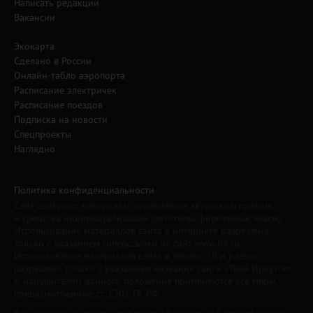
Написать редакции
Вакансии
Экокарта
Сделано в России
Онлайн-табло аэропорта
Расписание электричек
Расписание поездов
Подписка на новости
Спецпроекты
Наглядно
Политика конфиденциальности
Сайт содержит материалы, охраняемые авторским правом,
и средства индивидуализации (логотипы, фирменные знаки).
Использование материалов сайта в интернете разрешено
только с указанием гиперссылки на сайт www.irk.ru.
Использование материалов сайта в печати, ТВ и радио
разрешено только с указанием названия сайта «Твой Иркутск».
К нарушителям данного положения применяются все меры,
предусмотренные ст. 1301 ГК РФ.
Все рекламные товары подлежат обязательной сертификации,