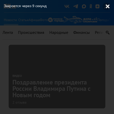
Закроется через
8
секунд
Новости
Статьи
Афиша
Фото
Погода
Ту
Лента
Происшествия
Народные
Финансы
Регионы
ВИДЕО
Поздравление президента
России Владимира Путина с
Новым годом
2 отзыва