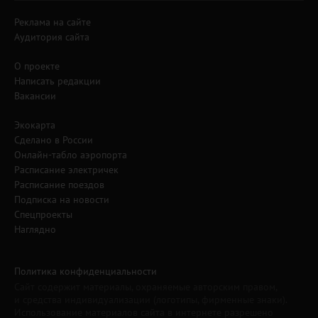
Реклама на сайте
Аудитория сайта
О проекте
Написать редакции
Вакансии
Экокарта
Сделано в России
Онлайн-табло аэропорта
Расписание электричек
Расписание поездов
Подписка на новости
Спецпроекты
Наглядно
Политика конфиденциальности
Сайт содержит материалы, охраняемые авторским правом,
и средства индивидуализации (логотипы, фирменные знаки).
Использование материалов сайта в интернете разрешено