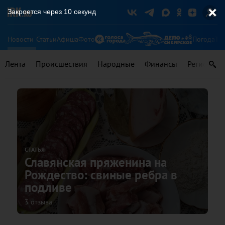
Закроется через
9
секунд
Новости
Статьи
Афиша
Фото
Погода
Ту
Лента
Происшествия
Народные
Финансы
Регионы
СТАТЬЯ
Славянская пряженина на
Рождество: свиные ребра в
подливе
3 отзыва