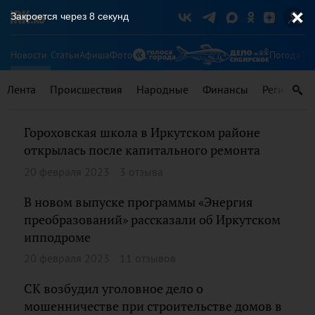
Закроется через
7
секунд
Новости
Статьи
Афиша
Фото
Погода
Ту
Лента
Происшествия
Народные
Финансы
Регионы
Гороховская школа в Иркутском районе
открылась после капитального ремонта
20 февраля 2023
3 отзыва
В новом выпуске программы «Энергия
преобразований» рассказали об Иркутском
ипподроме
20 февраля 2023
11 отзывов
СК возбудил уголовное дело о
мошенничестве при строительстве домов в