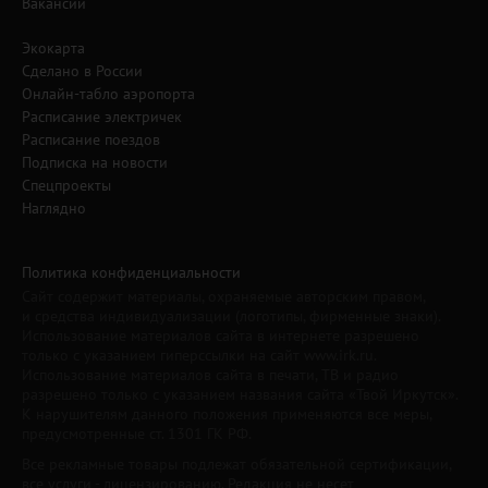
Вакансии
Экокарта
Сделано в России
Онлайн-табло аэропорта
Расписание электричек
Расписание поездов
Подписка на новости
Спецпроекты
Наглядно
Политика конфиденциальности
Сайт содержит материалы, охраняемые авторским правом,
и средства индивидуализации (логотипы, фирменные знаки).
Использование материалов сайта в интернете разрешено
только с указанием гиперссылки на сайт www.irk.ru.
Использование материалов сайта в печати, ТВ и радио
разрешено только с указанием названия сайта «Твой Иркутск».
К нарушителям данного положения применяются все меры,
предусмотренные ст. 1301 ГК РФ.
Все рекламные товары подлежат обязательной сертификации,
все услуги - лицензированию. Редакция не несет