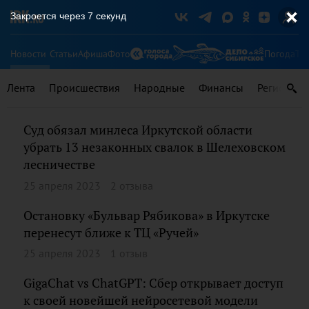
Закроется через
7
секунд
Новости
Статьи
Афиша
Фото
Погода
Ту
Лента
Происшествия
Народные
Финансы
Регионы
Суд обязал минлеса Иркутской области
убрать 13 незаконных свалок в Шелеховском
лесничестве
25 апреля 2023
2 отзыва
Остановку «Бульвар Рябикова» в Иркутске
перенесут ближе к ТЦ «Ручей»
25 апреля 2023
1 отзыв
GigaChat vs ChatGPT: Сбер открывает доступ
к своей новейшей нейросетевой модели