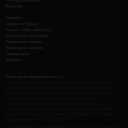
Вакансии
Экокарта
Сделано в России
Онлайн-табло аэропорта
Расписание электричек
Расписание поездов
Подписка на новости
Спецпроекты
Наглядно
Политика конфиденциальности
Сайт содержит материалы, охраняемые авторским правом,
и средства индивидуализации (логотипы, фирменные знаки).
Использование материалов сайта в интернете разрешено
только с указанием гиперссылки на сайт www.irk.ru.
Использование материалов сайта в печати, ТВ и радио
разрешено только с указанием названия сайта «Твой Иркутск».
К нарушителям данного положения применяются все меры,
предусмотренные ст. 1301 ГК РФ.
Все рекламные товары подлежат обязательной сертификации,