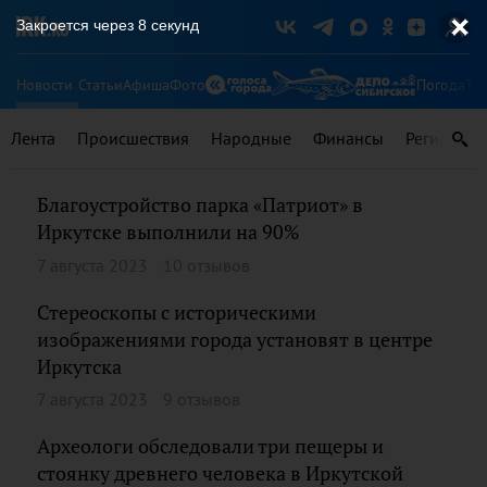
Закроется через
7
секунд
Новости
Статьи
Афиша
Фото
Погода
Ту
Лента
Происшествия
Народные
Финансы
Регионы
Благоустройство парка «Патриот» в
Иркутске выполнили на 90%
7 августа 2023
10 отзывов
Стереоскопы с историческими
изображениями города установят в центре
Иркутска
7 августа 2023
9 отзывов
Археологи обследовали три пещеры и
стоянку древнего человека в Иркутской