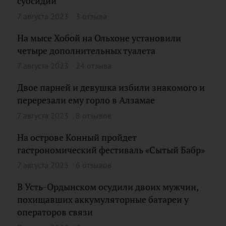
субсидии
7 августа 2023
3 отзыва
На мысе Хобой на Ольхоне установили
четыре дополнительных туалета
7 августа 2023
24 отзыва
Двое парней и девушка избили знакомого и
перерезали ему горло в Алзамае
7 августа 2023
8 отзывов
На острове Конный пройдет
гастрономический фестиваль «Сытый Бабр»
7 августа 2023
6 отзывов
В Усть-Ордынском осудили двоих мужчин,
похищавших аккумуляторные батареи у
операторов связи