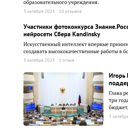
образовательного учреждения.
3 октября 2023
10 отзывов
Участники фотоконкурса Знание.Рос
нейросети Сбера Kandinsky
Искусственный интеллект впервые принима
создавать высококачественные работы в бо
3 октября 2023
1 отзыв
Игорь
подде
Глава р
три год
бюджет,
3 октябр