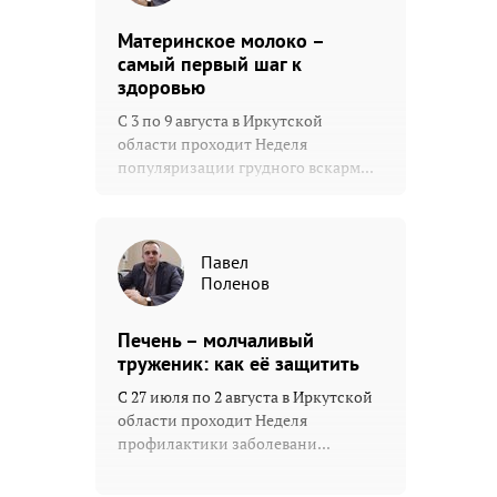
Материнское молоко –
самый первый шаг к
здоровью
С 3 по 9 августа в Иркутской
области проходит Неделя
популяризации грудного вскарм...
Павел
Поленов
Печень – молчаливый
труженик: как её защитить
С 27 июля по 2 августа в Иркутской
области проходит Неделя
профилактики заболевани...