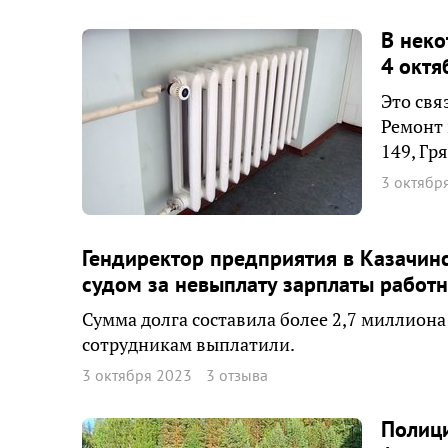
В неко
4 октя
Это свя
Ремонт 
149, Гр
3 октябр
Гендиректор предприятия в Казачин
судом за невыплату зарплаты работ
Сумма долга составила более 2,7 миллиона
сотрудникам выплатили.
3 октября 2023
3 отзыва
Полици