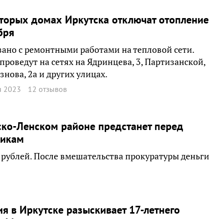
торых домах Иркутска отключат отопление
бря
зано с ремонтными работами на тепловой сети.
проведут на сетях на Ядринцева, 3, Партизанской,
язнова, 2а и других улицах.
я 2023
12 отзывов
ско-Ленском районе предстанет перед
никам
 рублей. После вмешательства прокуратуры деньги
я в Иркутске разыскивает 17-летнего