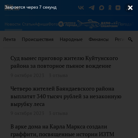
Закроется через
7
секунд
Новости
Статьи
Афиша
Фото
Погода
Ту
Лента
Происшествия
Народные
Финансы
Регионы
Суд вынес приговор жителю Куйтунского
района за повторное пьяное вождение
9 октября 2023
3 отзыва
Четверо жителей Баяндаевского района
выплатят 340 тысяч рублей за незаконную
вырубку леса
9 октября 2023
3 отзыва
В арке дома на Карла Маркса создали
граффити, посвященные истории ИЗТМ