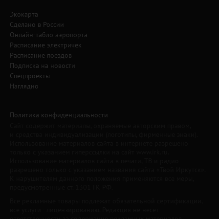
Экокарта
Сделано в России
Онлайн-табло аэропорта
Расписание электричек
Расписание поездов
Подписка на новости
Спецпроекты
Наглядно
Политика конфиденциальности
Сайт содержит материалы, охраняемые авторским правом,
и средства индивидуализации (логотипы, фирменные знаки).
Использование материалов сайта в интернете разрешено
только с указанием гиперссылки на сайт www.irk.ru.
Использование материалов сайта в печати, ТВ и радио
разрешено только с указанием названия сайта «Твой Иркутск».
К нарушителям данного положения применяются все меры,
предусмотренные ст. 1301 ГК РФ.
Все рекламные товары подлежат обязательной сертификации,
все услуги - лицензированию. Редакция не несет
ответственности за содержание рекламных материалов.