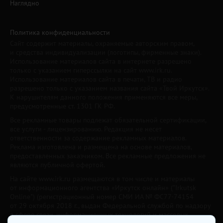
Наглядно
Политика конфиденциальности
Сайт содержит материалы, охраняемые авторским правом,
и средства индивидуализации (логотипы, фирменные знаки).
Использование материалов сайта в интернете разрешено
только с указанием гиперссылки на сайт www.irk.ru.
Использование материалов сайта в печати, ТВ и радио
разрешено только с указанием названия сайта «Твой Иркутск».
К нарушителям данного положения применяются все меры,
предусмотренные ст. 1301 ГК РФ.
Все рекламные товары подлежат обязательной сертификации,
все услуги - лицензированию. Редакция не несет
ответственности за содержание рекламных материалов.
Реклама изготовлена и размещена на основе материалов,
предоставленных заказчиком. Все рекламные предложения не
являются публичной офертой.
На сайте www.irk.ru размещаются в том числе и материалы
от информационного агентства «Иркутск онлайн» ("Irkutsk
Online") (регистрационный номер СМИ ИА № ФС77-74154
от 29 октября 2018 г., выдан Федеральной службой по надзору
в сфере связи, информационных технологий и массовых