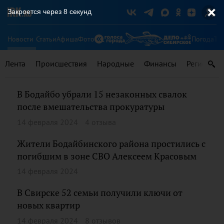
Закроется через
8
секунд
Новости
Статьи
Афиша
Фото
Погода
Ту
Лента
Происшествия
Народные
Финансы
Регионы
В Бодайбо убрали 15 незаконных свалок
после вмешательства прокуратуры
14 февраля 2024
4 отзыва
Жители Бодайбинского района простились с
погибшим в зоне СВО Алексеем Красовым
14 февраля 2024
В Свирске 52 семьи получили ключи от
новых квартир
14 февраля 2024
8 отзывов