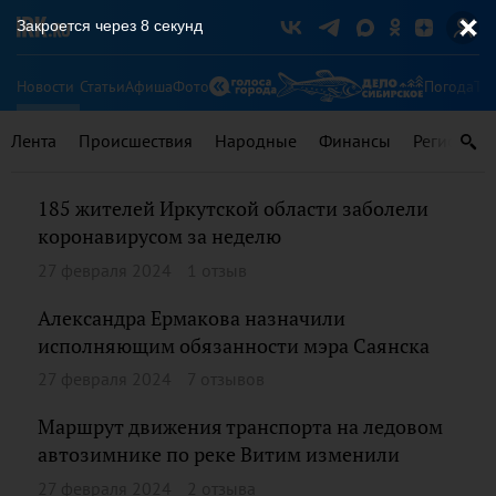
Закроется через
8
секунд
Новости
Статьи
Афиша
Фото
Погода
Ту
Лента
Происшествия
Народные
Финансы
Регионы
185 жителей Иркутской области заболели
коронавирусом за неделю
27 февраля 2024
1 отзыв
Александра Ермакова назначили
исполняющим обязанности мэра Саянска
27 февраля 2024
7 отзывов
Маршрут движения транспорта на ледовом
автозимнике по реке Витим изменили
27 февраля 2024
2 отзыва