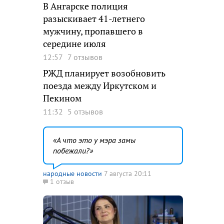
В Ангарске полиция
разыскивает 41-летнего
мужчину, пропавшего в
середине июля
12:57
7 отзывов
РЖД планирует возобновить
поезда между Иркутском и
Пекином
11:32
5 отзывов
А что это у мэра замы
побежали?
народные новости
7 августа 20:11
1 отзыв