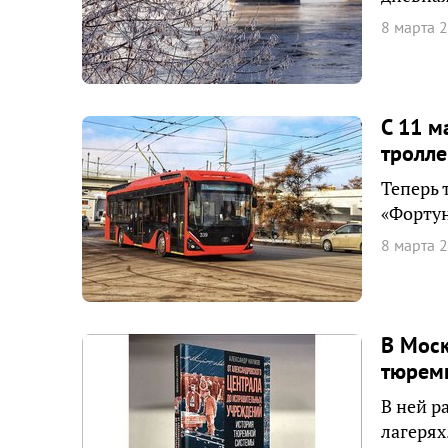
8 марта 
С 11 м
тролл
Теперь 
«Фортун
8 марта 
В Моск
тюрем
В ней р
лагерях