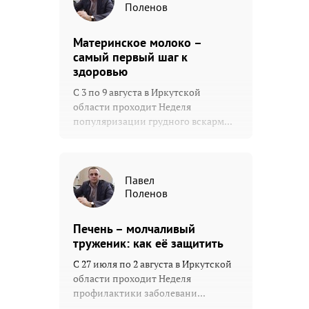
Поленов
Материнское молоко –
самый первый шаг к
здоровью
С 3 по 9 августа в Иркутской
области проходит Неделя
популяризации грудного вскарм...
Павел
Поленов
Печень – молчаливый
труженик: как её защитить
С 27 июля по 2 августа в Иркутской
области проходит Неделя
профилактики заболевани...