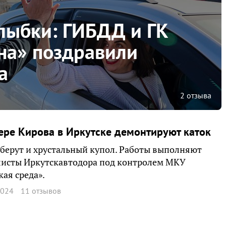
улыбки: ГИБДД и ГК
на» поздравили
а
2 отзыва
ере Кирова в Иркутске демонтируют каток
берут и хрустальный купол. Работы выполняют
листы Иркутскавтодора под контролем МКУ
кая среда».
2024
11 отзывов