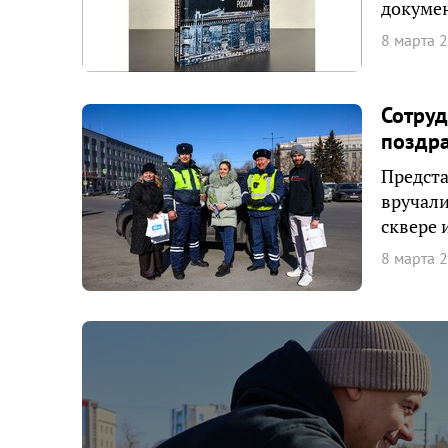
докумен
8 марта 
Сотруд
поздра
Предста
вручали
сквере 
8 марта 