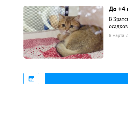
До +4 
В Братс
осадков
8 марта 