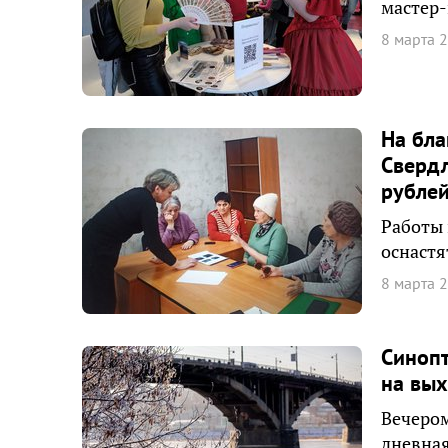
мастер-
8 марта 
На бла
Свердл
рубле
Работы 
оснаст
8 марта 
Синопт
на вы
Вечером
дневная