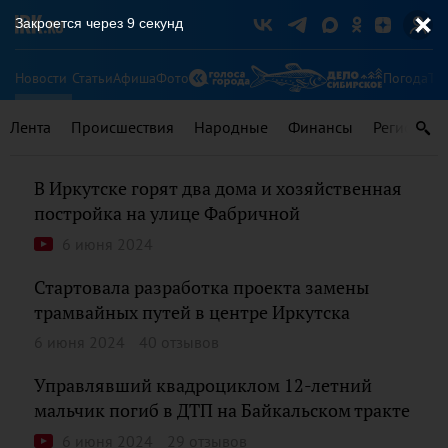
Закроется через
8
секунд
Новости
Статьи
Афиша
Фото
Погода
Ту
Лента
Происшествия
Народные
Финансы
Регионы
В Иркутске горят два дома и хозяйственная
постройка на улице Фабричной
6 июня 2024
Стартовала разработка проекта замены
трамвайных путей в центре Иркутска
6 июня 2024
40 отзывов
Управлявший квадроциклом 12-летний
мальчик погиб в ДТП на Байкальском тракте
6 июня 2024
29 отзывов