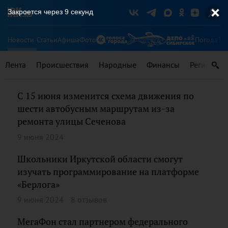
Закроется через
9
секунд
Новости
Статьи
Афиша
Фото
Погода
Ту
Лента
Происшествия
Народные
Финансы
Регионы
С 15 июня изменится схема движения по
шести автобусным маршрутам из-за
ремонта улицы Сеченова
9 июня 2024
Школьники Иркутской области смогут
изучать программирование на платформе
«Берлога»
9 июня 2024
8 отзывов
МегаФон стал партнером федерального