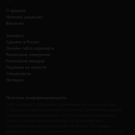
О проекте
Написать редакции
Вакансии
Экокарта
Сделано в России
Онлайн-табло аэропорта
Расписание электричек
Расписание поездов
Подписка на новости
Спецпроекты
Наглядно
Политика конфиденциальности
Сайт содержит материалы, охраняемые авторским правом,
и средства индивидуализации (логотипы, фирменные знаки).
Использование материалов сайта в интернете разрешено
только с указанием гиперссылки на сайт www.irk.ru.
Использование материалов сайта в печати, ТВ и радио
разрешено только с указанием названия сайта «Твой Иркутск».