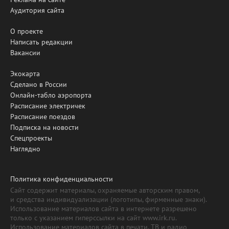
Аудитория сайта
О проекте
Написать редакции
Вакансии
Экокарта
Сделано в России
Онлайн-табло аэропорта
Расписание электричек
Расписание поездов
Подписка на новости
Спецпроекты
Наглядно
Политика конфиденциальности
Сайт содержит материалы, охраняемые авторским правом,
и средства индивидуализации (логотипы, фирменные знаки).
Использование материалов сайта в интернете разрешено
только с указанием гиперссылки на сайт www.irk.ru.
Использование материалов сайта в печати, ТВ и радио