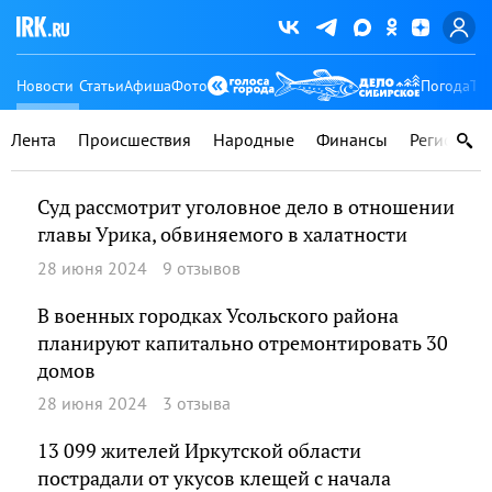
Новости
Статьи
Афиша
Фото
Погода
Ту
Лента
Происшествия
Народные
Финансы
Регионы
Суд рассмотрит уголовное дело в отношении
главы Урика, обвиняемого в халатности
28 июня 2024
9 отзывов
В военных городках Усольского района
планируют капитально отремонтировать 30
домов
28 июня 2024
3 отзыва
13 099 жителей Иркутской области
пострадали от укусов клещей с начала