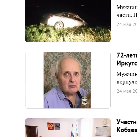
Мужчина
части. 
24 мая 2
72-лет
Иркут
Мужчина
вернулс
24 мая 2
Участн
Кобзе