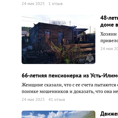
24 мая 2025
1 отзыв
48-лет
доме в
Хозяин 
привело
24 мая 2
66-летняя пенсионерка из Усть-Или
Женщине сказали, что с ее счета пытаются
поимке мошенников и доказать, что она не
24 мая 2025
41 отзыв
Движен