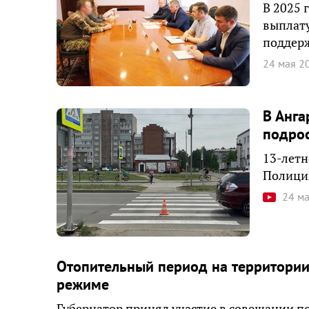
В 2025 
выплату
поддер
24 мая 2
В Анга
подрос
13-летн
Полиция
24 м
Отопительный период на территории
режиме
Губернатор принял участие в совещании п