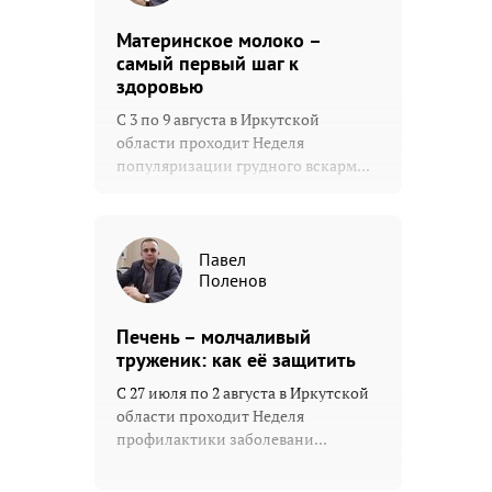
Материнское молоко –
самый первый шаг к
здоровью
С 3 по 9 августа в Иркутской
области проходит Неделя
популяризации грудного вскарм...
Павел
Поленов
Печень – молчаливый
труженик: как её защитить
С 27 июля по 2 августа в Иркутской
области проходит Неделя
профилактики заболевани...