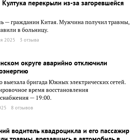
 Култука перекрыли из-за загоревшейся
ь — гражданин Китая. Мужчина получил травмы,
тавили в больницу.
ая 2025
3 отзыва
нском округе аварийно отключили
роэнергию
о выехала бригада Южных электрических сетей.
ировочное время восстановления
снабжения — 19:00.
025
8 отзывов
ний водитель квадроцикла и его пассажир
ли травмы, врезавшись в автомобиль в