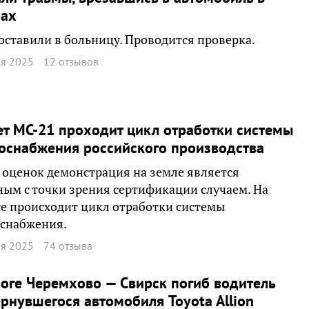
ах
оставили в больницу. Проводится проверка.
ая 2025
12 отзывов
т МС-21 проходит цикл отработки системы
оснабжения российского производства
 оценок демонстрация на земле является
ым с точки зрения сертификации случаем. На
е происходит цикл отработки системы
оснабжения.
ая 2025
74 отзыва
оге Черемхово — Свирск погиб водитель
рнувшегося автомобиля Toyota Allion