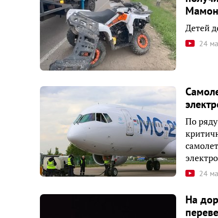
Мамон
Детей д
24 м
Самоле
электр
По ряду
критичн
самолет
электр
24 м
На дор
переве