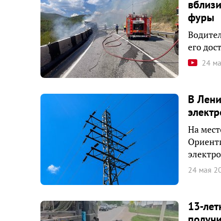
вблизи
фуры
Водител
его дос
24 м
В Лени
элект
На мест
Ориент
электро
24 мая 2
13-лет
получи