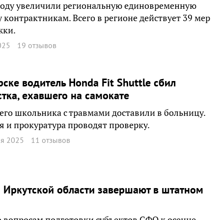
году увеличили региональную единовременную
 контрактникам. Всего в регионе действует 39 мер
жки.
025
19 отзывов
рске водитель Honda Fit Shuttle сбил
тка, ехавшего на самокате
его школьника с травмами доставили в больницу.
 и прокуратура проводят проверку.
ая 2025
11 отзывов
 Иркутской области завершают в штатном
о вопросам подготовки субъектов СФО к осенне-