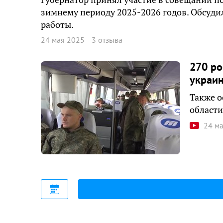
зимнему периоду 2025-2026 годов. Обсуд
работы.
24 мая 2025
3 отзыва
270 ро
украин
Также о
област
24 м