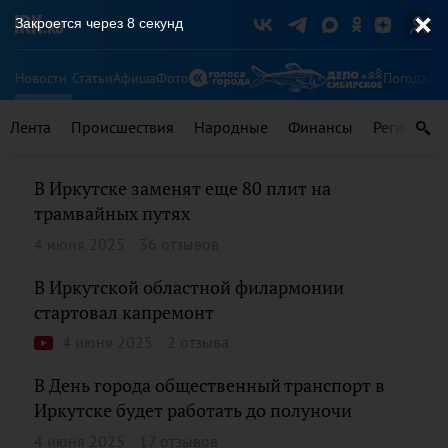
Закроется через
7
секунд
Новости
Статьи
Афиша
Фото
Погода
Ту
Лента
Происшествия
Народные
Финансы
Регионы
В Иркутске заменят еще 80 плит на
трамвайных путях
4 июня 2025
36 отзывов
В Иркутской областной филармонии
стартовал капремонт
4 июня 2025
2 отзыва
В День города общественный транспорт в
Иркутске будет работать до полуночи
4 июня 2025
17 отзывов