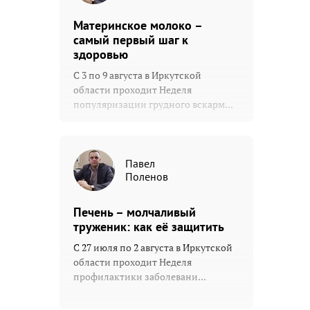
Материнское молоко –
самый первый шаг к
здоровью
С 3 по 9 августа в Иркутской
области проходит Неделя
популяризации грудного вскарм...
Павел
Поленов
Печень – молчаливый
труженик: как её защитить
С 27 июля по 2 августа в Иркутской
области проходит Неделя
профилактики заболевани...