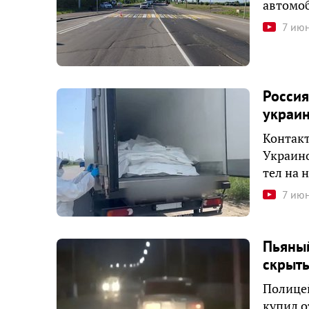
автомоб
7 ию
Россия
украи
Контакт
Украино
тел на 
7 ию
Пьяный
скрыть
Полицей
купил о