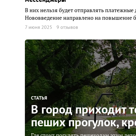
В них нельзя будет отправлять платежные
Нововведение направлено на повышение б
7 июня 2025
9 отзывов
СТАТЬЯ
В город приходит т
пеших прогулок, к
Где стоит погулять пешеходам этим лето