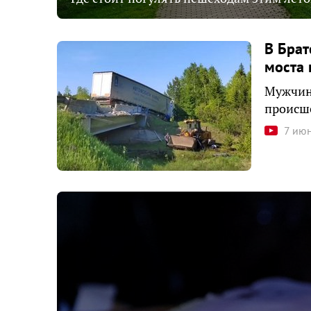
В Брат
моста 
Мужчина
происше
7 ию