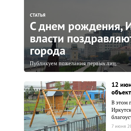
СТАТЬЯ
С днем рождения, 
власти поздравляю
города
Публикуем пожелания первых лиц.
12 июн
объект
В этом 
Иркутск
благоус
7 июня 2