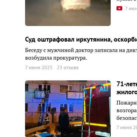
7 ию
Суд оштрафовал иркутянина, оскор
Беседу с мужчиной доктор записала на ди
возбудила прокуратура.
7 июня 2025
23 отзыва
71-лет
жилого
Пожарн
возгора
безопас
7 июня 2