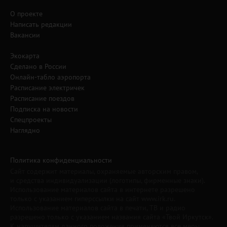
О проекте
Написать редакции
Вакансии
Экокарта
Сделано в России
Онлайн-табло аэропорта
Расписание электричек
Расписание поездов
Подписка на новости
Спецпроекты
Наглядно
Политика конфиденциальности
Сайт содержит материалы, охраняемые авторским правом,
и средства индивидуализации (логотипы, фирменные знаки).
Использование материалов сайта в интернете разрешено
только с указанием гиперссылки на сайт www.irk.ru.
Использование материалов сайта в печати, ТВ и радио
разрешено только с указанием названия сайта «Твой Иркутск».
К нарушителям данного положения применяются все меры,