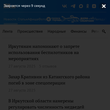
Закроется через
9
секунд
Новости
Статьи
Афиша
Фото
Погода
Ту
Лента
Происшествия
Народные
Финансы
Регионы
Иркутянам напоминают о запрете
использования беспилотников на
мероприятиях
27 августа 2025
5 отзывов
Захар Крапивин из Катангского района
погиб в зоне спецоперации
27 августа 2025
В Иркутской области намерены
регулировать численность медведей