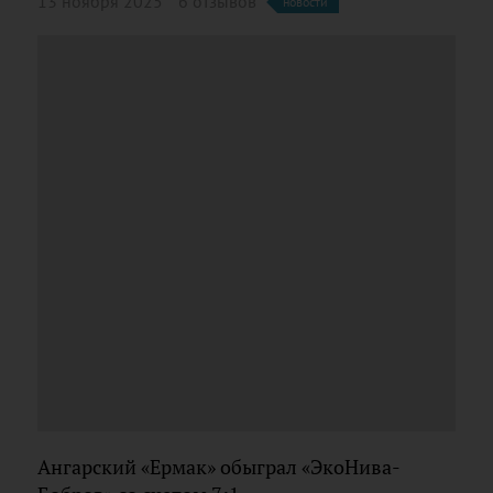
13 ноября 2025
6 отзывов
новости
Ангарский «Ермак» обыграл «ЭкоНива-