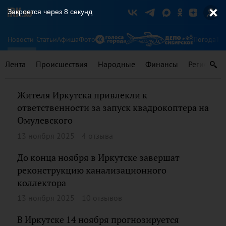
Закроется через
7
секунд
Новости
Статьи
Афиша
Фото
Погода
Ту
Лента
Происшествия
Народные
Финансы
Регионы
Жителя Иркутска привлекли к
ответственности за запуск квадрокоптера на
Омулевского
13 ноября 2025
4 отзыва
До конца ноября в Иркутске завершат
реконструкцию канализационного
коллектора
13 ноября 2025
10 отзывов
В Иркутске 14 ноября прогнозируется