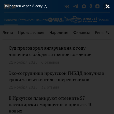
Закроется через
8
секунд
Новости
Статьи
Афиша
Фото
Погода
Ту
Лента
Происшествия
Народные
Финансы
Регионы
Суд приговорил ангарчанина к году
лишения свободы за пьяное вождение
21 ноября 2025
6 отзывов
Экс-сотрудники иркутской ГИБДД получили
сроки за взятки от лесоперевозчиков
21 ноября 2025
32 отзыва
В Иркутске планируют отменить 57
пассажирских маршрутов и принять 40
новых