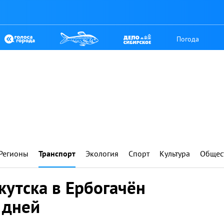
Погода
Регионы
Транспорт
Экология
Спорт
Культура
Общес
кутска в Ербогачён
 дней