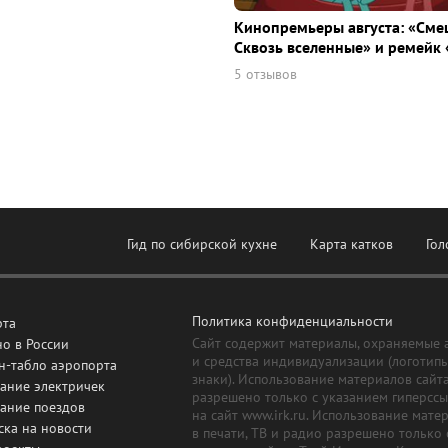
Кинопремьеры августа: «Сме
Сквозь вселенные» и ремейк 
5 отзывов
Гид по сибирской кухне
Карта катков
Гол
Политика конфиденциальности
рта
Сайт содержит материалы, охраняемые 
о в России
и средства индивидуализации (логотип
н-табло аэропорта
знаки). Использование материалов сайт
ание электричек
разрешено только с указанием гиперсс
сание поездов
на сайт www.irk.ru. Использование мате
ска на новости
в печати, ТВ и радио разрешено только 