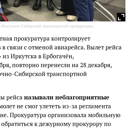
ы Восточно-Сибирской транспортной прокуратуры
тная прокуратура контролирует
в связи с отменой авиарейса. Вылет рейса
из Иркутска в Ербогачён,
ря, повторно перенесли на 28 декабря,
точно-Сибирской транспортной
ны рейса
называли неблагоприятные
амолет не смог улететь из-за регламента
ёне. Прокуратура организовала мобильную
обратиться к дежурному прокурору по