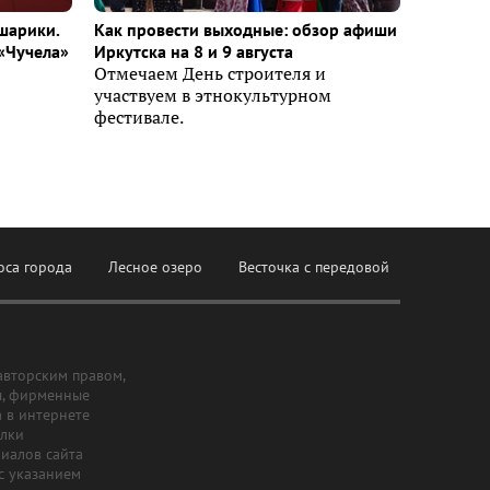
шарики.
Как провести выходные: обзор афиши
«Чучела»
Иркутска на 8 и 9 августа
Отмечаем День строителя и
участвуем в этнокультурном
фестивале.
оса города
Лесное озеро
Весточка с передовой
авторским правом,
ы, фирменные
а в интернете
ылки
риалов сайта
с указанием