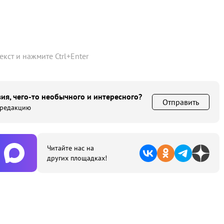
текст и нажмите
Ctrl
+
Enter
ия, чего-то необычного и интересного?
Отправить
 редакцию
Читайте нас на
других площадках!