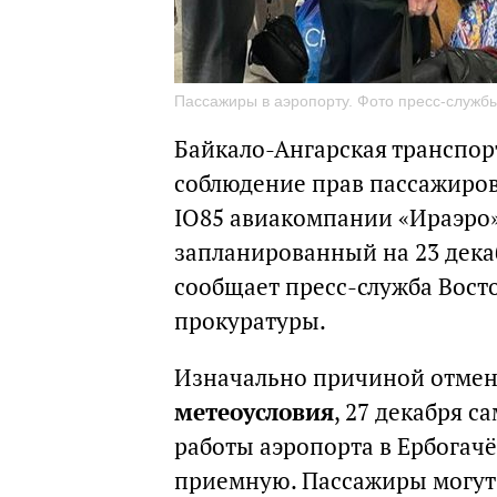
Пассажиры в аэропорту. Фото пресс-служб
Байкало-Ангарская транспор
соблюдение прав пассажиров 
IO85 авиакомпании «Ираэро» 
запланированный на 23 декаб
сообщает пресс-служба Вос
прокуратуры.
Изначально причиной отме
метеоусловия
, 27 декабря с
работы аэропорта в Ербогач
приемную. Пассажиры могут 