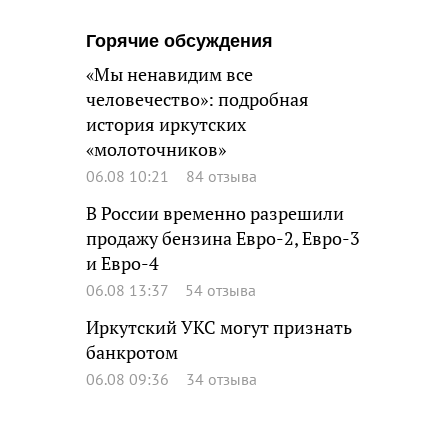
Горячие обсуждения
«Мы ненавидим все
человечество»: подробная
история иркутских
«молоточников»
06.08 10:21
84 отзыва
В России временно разрешили
продажу бензина Евро-2, Евро-3
и Евро-4
06.08 13:37
54 отзыва
Иркутский УКС могут признать
банкротом
06.08 09:36
34 отзыва