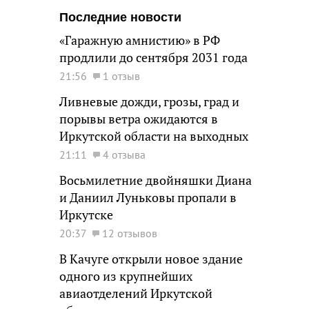
Последние новости
«Гаражную амнистию» в РФ
продлили до сентября 2031 года
21:56
1 отзыв
Ливневые дожди, грозы, град и
порывы ветра ожидаются в
Иркутской области на выходных
21:11
4 отзыва
Восьмилетние двойняшки Диана
и Даниил Луньковы пропали в
Иркутске
20:37
12 отзывов
В Качуге открыли новое здание
одного из крупнейших
авиаотделений Иркутской