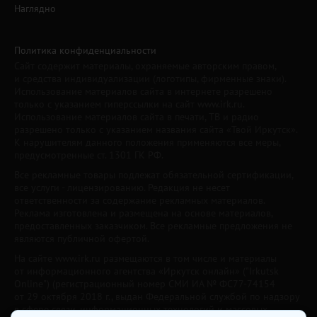
Наглядно
Политика конфиденциальности
Сайт содержит материалы, охраняемые авторским правом,
и средства индивидуализации (логотипы, фирменные знаки).
Использование материалов сайта в интернете разрешено
только с указанием гиперссылки на сайт www.irk.ru.
Использование материалов сайта в печати, ТВ и радио
разрешено только с указанием названия сайта «Твой Иркутск».
К нарушителям данного положения применяются все меры,
предусмотренные ст. 1301 ГК РФ.
Все рекламные товары подлежат обязательной сертификации,
все услуги - лицензированию. Редакция не несет
ответственности за содержание рекламных материалов.
Реклама изготовлена и размещена на основе материалов,
предоставленных заказчиком. Все рекламные предложения не
являются публичной офертой.
На сайте www.irk.ru размещаются в том числе и материалы
от информационного агентства «Иркутск онлайн» ("Irkutsk
Online") (регистрационный номер СМИ ИА № ФС77-74154
от 29 октября 2018 г., выдан Федеральной службой по надзору
в сфере связи, информационных технологий и массовых