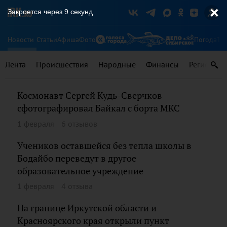
Закроется через
8
секунд
Новости
Статьи
Афиша
Фото
Погода
Ту
Лента
Происшествия
Народные
Финансы
Регионы
Космонавт Сергей Кудь-Сверчков
сфотографировал Байкал с борта МКС
1 февраля
6 отзывов
Учеников оставшейся без тепла школы в
Бодайбо переведут в другое
образовательное учреждение
1 февраля
4 отзыва
На границе Иркутской области и
Красноярского края открыли пункт