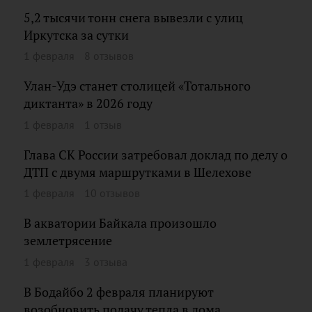
5,2 тысячи тонн снега вывезли с улиц
Иркутска за сутки
1 февраля
8 отзывов
Улан-Удэ станет столицей «Тотального
диктанта» в 2026 году
1 февраля
1 отзыв
Глава СК России затребовал доклад по делу о
ДТП с двумя маршрутками в Шелехове
1 февраля
10 отзывов
В акватории Байкала произошло
землетрясение
1 февраля
3 отзыва
В Бодайбо 2 февраля планируют
возобновить подачу тепла в дома