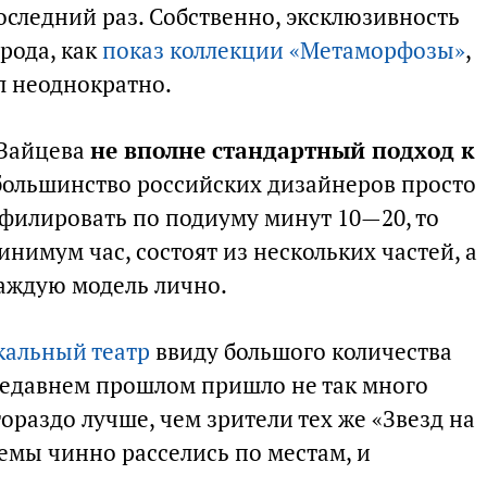
последний раз. Собственно, эксклюзивность
орода, как
показ коллекции «Метаморфозы»
,
л неоднократно.
 Зайцева
не вполне стандартный подход к
 большинство российских дизайнеров просто
филировать по подиуму минут 10—20, то
инимум час, состоят из нескольких частей, а
аждую модель лично.
альный театр
ввиду большого количества
недавнем прошлом пришло не так много
гораздо лучше, чем зрители тех же «Звезд на
емы чинно расселись по местам, и