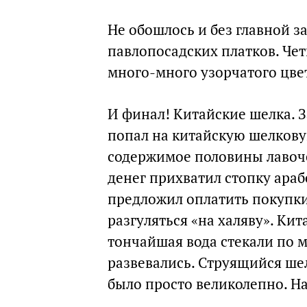
Не обошлось и без главной 
павлопосадских платков. Чет
много-много узорчатого цвет
И финал! Китайские шелка. З
попал на китайскую шелкову
содержимое половины лавоче
денег прихватил стопку ара
предложил оплатить покупки.
разгуляться «на халяву». Ки
тончайшая вода стекали по 
развевались. Струящийся шел
было просто великолепно. На