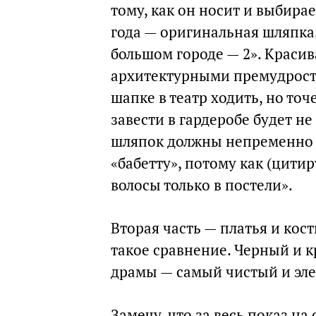
тому, как он носит и выбира
года — оригинальная шляпка
большом городе — 2». Красив
архитектурными премудростя
шапке в театр ходить, но то
завести в гардеробе будет н
шляпок должны непременно с
«бабетту», потому как (цити
волосы только в постели».
Вторая часть — платья и кос
такое сравнение. Черный и 
драмы — самый чистый и эле
Замечу, что за весь показ н