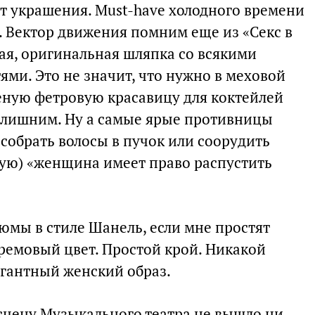
ет украшения. Must-have холодного времени
. Вектор движения помним еще из «Секс в
ая, оригинальная шляпка со всякими
ми. Это не значит, что нужно в меховой
ченую фетровую красавицу для коктейлей
е лишним. Ну а самые ярые противницы
обрать волосы в пучок или соорудить
рую) «женщина имеет право распустить
тюмы в стиле Шанель, если мне простят
кремовый цвет. Простой крой. Никакой
гантный женский образ.
а сцену Музыкального театра не вышло ни