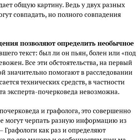
дает общую картину. Ведь у двух разных
гут совпадать, но полного совпадения
дения позволяют определить необычное
вшего текст: был ли он пьян, болен или «под
евожен. Все эти обстоятельства, на первый
ой значительно помогают в расследовании
асается технических средств, в частности
ота эксперта-почерковеда невозможна.
почерковеда и графолога, это совершенно
ые могут черпать разную информацию из
— Графологи как раз и определяют
а по его манере и особенностям письма.