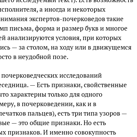
исполнителя, а иногда и некоторых
 внимания экспертов-почерковедов такие
емп письма, форма и размер букв и многое
лей анализируются условия, при которых
пись — за столом, на ходу или в движущемся
осто в неудобной позе.
 почерковедческих исследований
еседница. — Есть признаки, свойственные
 что характерны только для одного
меру, в почерковедении, как и в
ечатков пальцев), есть три типа узоров —
вые — это общие признаки. Но есть
х признаков. И именно совокупность