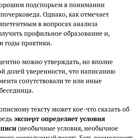
 хорошим подспорьем в понимании
почерковеда. Однако, как отмечает
омпетентным в вопросах анализа
получить профильное образование и,
и годы практики.
оцентно можно утверждать, но вполне
ой долей уверенности, что написанию
мента сопутствовали те или иные
обеседница.
писному тексту может кое-что сказать об
ередь
эксперт определяет условия
аписи
(необычные условия, необычное
шего исследуемый текст). Есть возможность