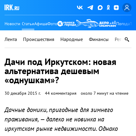
Новости
Статьи
Афиша
Фото
Погода
Ту
Лента
Происшествия
Народные
Финансы
Регионы
Дачи под Иркутском: новая
альтернатива дешевым
«однушкам»?
30 декабря 2015 г.
44 комментария
около 7 минут на чтение
Дачные домики, пригодные для зимнего
проживания, — далеко не новинка на
иркутском рынке недвижимости. Однако