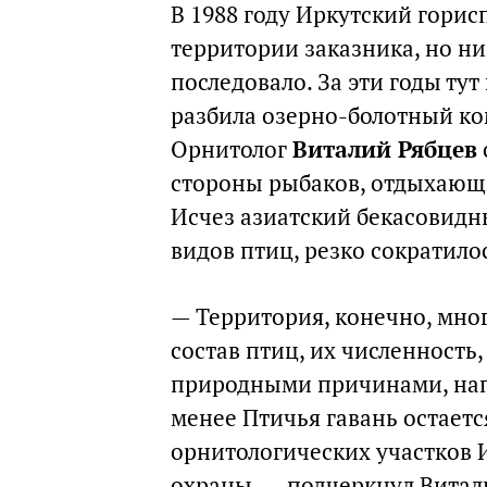
В 1988 году Иркутский горис
территории заказника, но н
последовало. За эти годы ту
разбила озерно-болотный ко
Орнитолог
Виталий Рябцев
стороны рыбаков, отдыхающи
Исчез азиатский бекасовидн
видов птиц, резко сократилос
— Территория, конечно, мног
состав птиц, их численность
природными причинами, нап
менее Птичья гавань остает
орнитологических участков 
охраны, — подчеркнул Витал