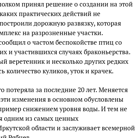
полком принял решение о создании на этой
икаких практических действий не
т построили дорожную развязку, которая
мплекс на разрозненные участки.
сообщил о частом беспокойстве птиц со
х и участившихся случаях браконьерства.
ый веретенник и несколько других редких
ь количество куликов, уток и крачек.
о потеряла за последние 20 лет. Меняется
, эти изменения в основном обусловлены
ример снижением уровня воды. И тем не
ся одним из самых ценных
Иркутской области и заслуживает всемерной
ий Рябцев.