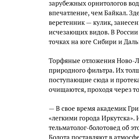
зарубежных орнитологов вод
впечатление, чем Байкал. Зд
веретенник — кулик, занесе
исчезающих видов. В России 
точках на юге Сибири и Даль
Торфяные отложения Ново-Л
природного фильтра. Их толщ
поступающие сюда и протека
очищаются, проходя через т
— В свое время академик Гри
«легкими города Иркутска». И
тельматолог-болотовед об эт
Болота поставляют в атмосф