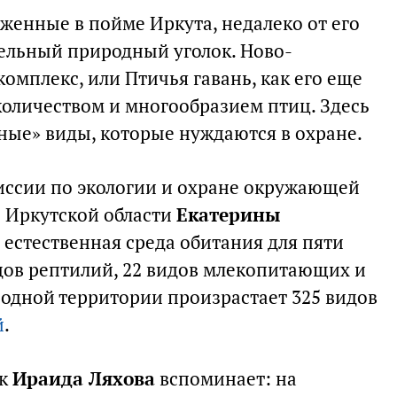
ложенные в пойме Иркута, недалеко от его
тельный природный уголок. Ново-
мплекс, или Птичья гавань, как его еще
оличеством и многообразием птиц. Здесь
ые» виды, которые нуждаются в охране.
иссии по экологии и охране окружающей
 Иркутской области
Екатерины
— естественная среда обитания для пяти
дов рептилий, 22 видов млекопитающих и
родной территории произрастает 325 видов
й
.
ук
Ираида Ляхова
вспоминает: на