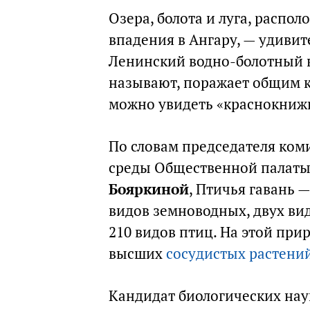
Озера, болота и луга, распо
впадения в Ангару, — удиви
Ленинский водно-болотный ко
называют, поражает общим к
можно увидеть «краснокнижн
По словам председателя ком
среды Общественной палаты
Бояркиной
, Птичья гавань 
видов земноводных, двух ви
210 видов птиц. На этой при
высших
сосудистых растени
Кандидат биологических на