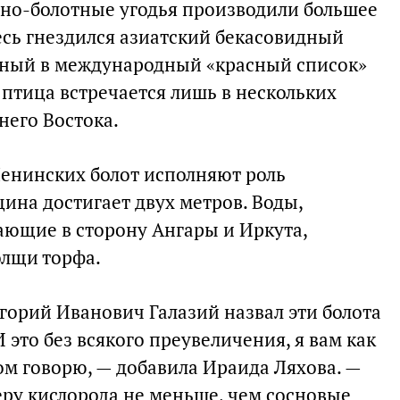
но-болотные угодья производили большее
есь гнездился азиатский бекасовидный
нный в международный «красный список»
птица встречается лишь в нескольких
него Востока.
енинских болот исполняют роль
ина достигает двух метров. Воды,
ющие в сторону Ангары и Иркута,
олщи торфа.
горий Иванович Галазий назвал эти болота
 это без всякого преувеличения, я вам как
ом говорю, — добавила Ираида Ляхова. —
еру кислорода не меньше, чем сосновые