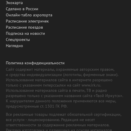
Экокарта
Сделано в России
Онлайн-табло аэропорта
Расписание электричек
Расписание поездов
Подписка на новости
Спецпроекты
Наглядно
Политика конфиденциальности
Сайт содержит материалы, охраняемые авторским правом,
и средства индивидуализации (логотипы, фирменные знаки).
Использование материалов сайта в интернете разрешено
только с указанием гиперссылки на сайт www.irk.ru.
Использование материалов сайта в печати, ТВ и радио
разрешено только с указанием названия сайта «Твой Иркутск».
К нарушителям данного положения применяются все меры,
предусмотренные ст. 1301 ГК РФ.
Все рекламные товары подлежат обязательной сертификации,
все услуги - лицензированию. Редакция не несет
ответственности за содержание рекламных материалов.
Реклама изготовлена и размещена на основе материалов,