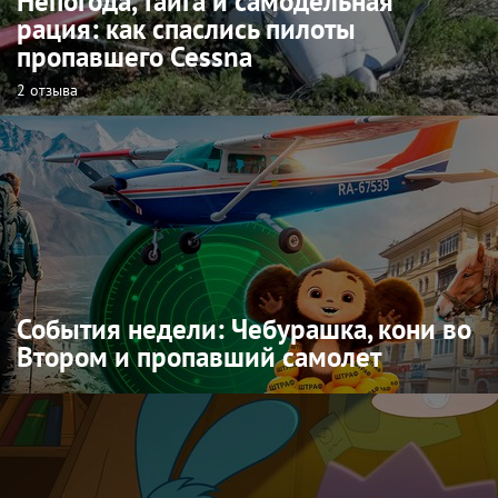
Непогода, тайга и самодельная
рация: как спаслись пилоты
пропавшего Cessna
2 отзыва
События недели: Чебурашка, кони во
Втором и пропавший самолет