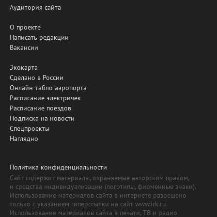
Аудитория сайта
О проекте
Написать редакции
Вакансии
Экокарта
Сделано в России
Онлайн-табло аэропорта
Расписание электричек
Расписание поездов
Подписка на новости
Спецпроекты
Наглядно
Политика конфиденциальности
Сайт содержит материалы, охраняемые авторским правом,
и средства индивидуализации (логотипы, фирменные знаки).
Использование материалов сайта в интернете разрешено
только с указанием гиперссылки на сайт www.irk.ru.
Использование материалов сайта в печати, ТВ и радио