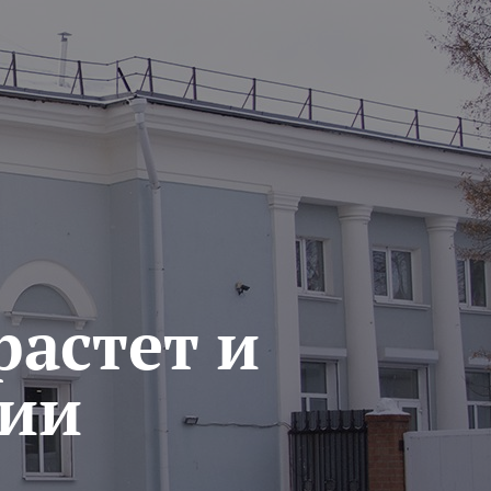
растет и
нии