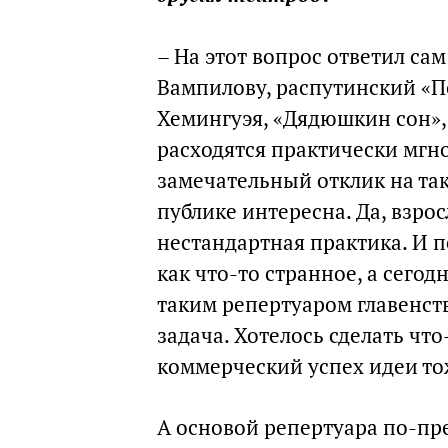
– На этот вопрос ответил са
Вампилову, распутинский «П
Хемингуэя, «Дядюшкин сон»,
расходятся практически мгн
замечательный отклик на та
публике интересна. Да, взрос
нестандартная практика. И 
как что-то странное, а сего
таким репертуаром главенст
задача. Хотелось сделать чт
коммерческий успех идеи то
А основой репертуара по-пр