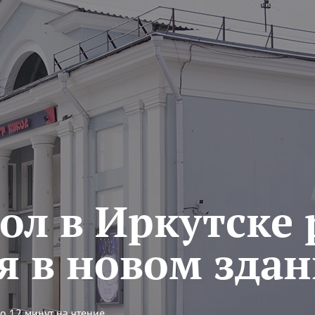
ол в Иркутске 
я в новом зда
о 12 минут на чтение