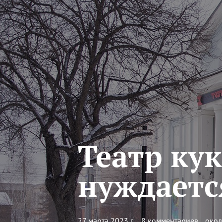
Театр кук
нуждаетс
27 марта 2023 г.
8 комментариев
окол