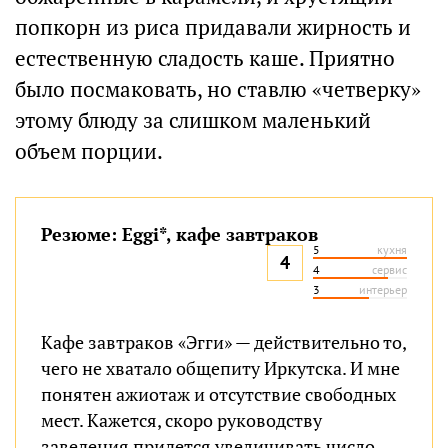
попкорн из риса придавали жирность и
естественную сладость каше. Приятно
было посмаковать, но ставлю «четверку»
этому блюду за слишком маленький
объем порции.
Резюме: Eggi*, кафе завтраков
5
кухня
4
4
сервис
3
интерьер
Кафе завтраков «Эгги» — действительно то,
чего не хватало общепиту Иркутска. И мне
понятен ажиотаж и отсутствие свободных
мест. Кажется, скоро руководству
заведения придется увеличивать число