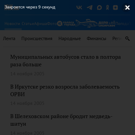
Закроется через
9
секунд
Новости
Статьи
Афиша
Фото
Погода
Ту
Лента
Происшествия
Народные
Финансы
Регионы
Муниципальных автобусов стало в полтора
раза больше
14 ноября 2005
В Иркутске резко возросла заболеваемость
ОРВИ
14 ноября 2005
В Шелеховском районе бродит медведь-
шатун
14 ноября 2005