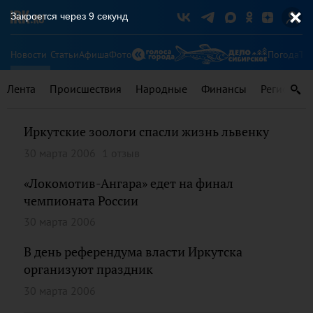
Закроется через
9
секунд
Новости
Статьи
Афиша
Фото
Погода
Ту
Лента
Происшествия
Народные
Финансы
Регионы
Иркутские зоологи спасли жизнь львенку
30 марта 2006
1 отзыв
«Локомотив-Ангара» едет на финал
чемпионата России
30 марта 2006
В день референдума власти Иркутска
организуют праздник
30 марта 2006