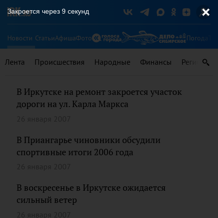
Закроется через
9
секунд
Новости
Статьи
Афиша
Фото
Погода
Ту
Лента
Происшествия
Народные
Финансы
Регионы
В Иркутске на ремонт закроется участок
дороги на ул. Карла Маркса
26 января 2007
В Приангарье чиновники обсудили
спортивные итоги 2006 года
26 января 2007
В воскресенье в Иркутске ожидается
сильный ветер
26 января 2007