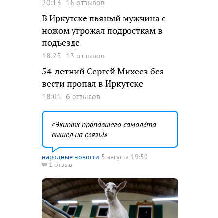
20:13
18 отзывов
В Иркутске пьяный мужчина с
ножом угрожал подросткам в
подъезде
18:25
13 отзывов
54-летний Сергей Михеев без
вести пропал в Иркутске
18:01
6 отзывов
Экипаж пропавшего самолёта
вышел на связь!
народные новости
5 августа 19:50
1 отзыв