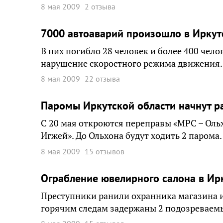
8 мая 2009
2 отзыва
7000 автоаварий произошло в Иркутс
В них погибло 28 человек и более 400 чел
нарушение скоростного режима движения.
8 мая 2009
22 отзыва
Паромы Иркутской области начнут ра
С 20 мая откроются переправы «МРС – Ольхо
Игжей». До Ольхона будут ходить 2 парома.
8 мая 2009
15 отзывов
Ограбление ювелирного салона в Ир
Преступники ранили охранника магазина и
горячим следам задержаны 2 подозреваем