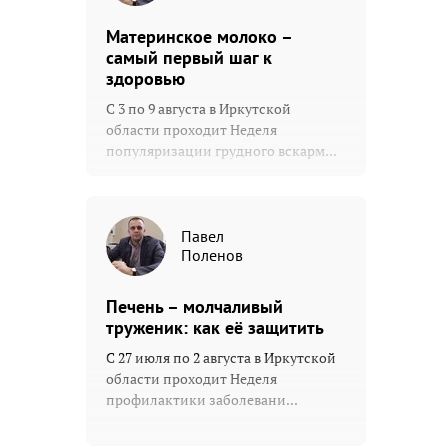
Материнское молоко –
самый первый шаг к
здоровью
С 3 по 9 августа в Иркутской
области проходит Неделя
популяризации грудного вскарм...
Павел
Поленов
Печень – молчаливый
труженик: как её защитить
С 27 июля по 2 августа в Иркутской
области проходит Неделя
профилактики заболевани...