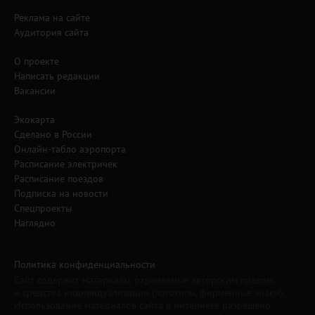
Реклама на сайте
Аудитория сайта
О проекте
Написать редакции
Вакансии
Экокарта
Сделано в России
Онлайн-табло аэропорта
Расписание электричек
Расписание поездов
Подписка на новости
Спецпроекты
Наглядно
Политика конфиденциальности
Сайт содержит материалы, охраняемые авторским правом,
и средства индивидуализации (логотипы, фирменные знаки).
Использование материалов сайта в интернете разрешено