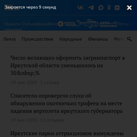
Закроется через
9
секунд
Новости
Статьи
Афиша
Фото
Погода
Ту
Лента
Происшествия
Народные
Финансы
Регионы
Число желающих оформить загранпаспорт в
Иркутской области уменьшилось на
30&nbsp;%
19 мая 2009
2 отзыва
Спасатели опровергли слухи об
обнаружении охотничьих трофеев на месте
падения вертолета иркутского губернатора
19 мая 2009
12 отзывов
Иркутские парки аттракционов вынуждены