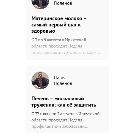
Поленов
Материнское молоко –
самый первый шаг к
здоровью
С 3 по 9 августа в Иркутской
области проходит Неделя
популяризации грудного вскарм...
Павел
Поленов
Печень – молчаливый
труженик: как её защитить
С 27 июля по 2 августа в Иркутской
области проходит Неделя
профилактики заболевани...