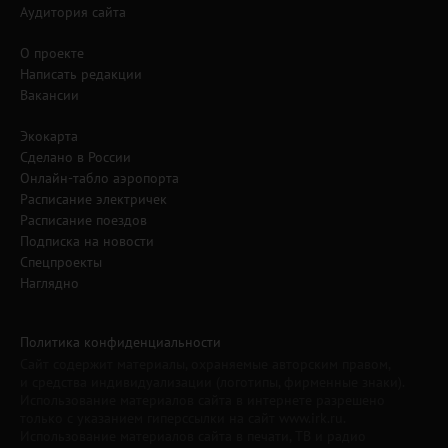
Аудитория сайта
О проекте
Написать редакции
Вакансии
Экокарта
Сделано в России
Онлайн-табло аэропорта
Расписание электричек
Расписание поездов
Подписка на новости
Спецпроекты
Наглядно
Политика конфиденциальности
Сайт содержит материалы, охраняемые авторским правом,
и средства индивидуализации (логотипы, фирменные знаки).
Использование материалов сайта в интернете разрешено
только с указанием гиперссылки на сайт www.irk.ru.
Использование материалов сайта в печати, ТВ и радио