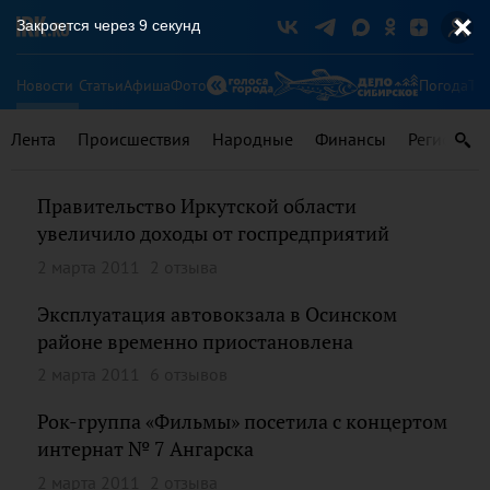
Закроется через
9
секунд
Новости
Статьи
Афиша
Фото
Погода
Ту
Лента
Происшествия
Народные
Финансы
Регионы
Правительство Иркутской области
увеличило доходы от госпредприятий
2 марта 2011
2 отзыва
Эксплуатация автовокзала в Осинском
районе временно приостановлена
2 марта 2011
6 отзывов
Рок-группа «Фильмы» посетила с концертом
интернат № 7 Ангарска
2 марта 2011
2 отзыва