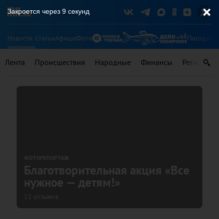
Закроется через
8
секунд
Новости
Статьи
Афиша
Фото
Погода
Ту
Лента
Происшествия
Народные
Финансы
Регионы
ФОТОРЕПОРТАЖ
Благотворительная акция «Все
нужное — детям!»
15 отзывов