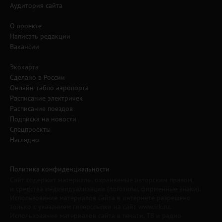
Аудитория сайта
О проекте
Написать редакции
Вакансии
Экокарта
Сделано в России
Онлайн-табло аэропорта
Расписание электричек
Расписание поездов
Подписка на новости
Спецпроекты
Наглядно
Политика конфиденциальности
Сайт содержит материалы, охраняемые авторским правом,
и средства индивидуализации (логотипы, фирменные знаки).
Использование материалов сайта в интернете разрешено
только с указанием гиперссылки на сайт www.irk.ru.
Использование материалов сайта в печати, ТВ и радио