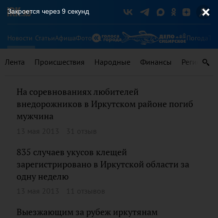
Закроется через
9
секунд
Новости
Статьи
Афиша
Фото
Погода
Ту
Лента
Происшествия
Народные
Финансы
Регионы
На соревнованиях любителей
внедорожников в Иркутском районе погиб
мужчина
13 мая 2013
31 отзыв
835 случаев укусов клещей
зарегистрировано в Иркутской области за
одну неделю
13 мая 2013
11 отзывов
Выезжающим за рубеж иркутянам