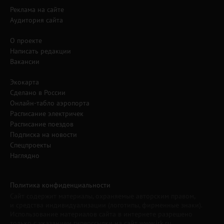
Реклама на сайте
Аудитория сайта
О проекте
Написать редакции
Вакансии
Экокарта
Сделано в России
Онлайн-табло аэропорта
Расписание электричек
Расписание поездов
Подписка на новости
Спецпроекты
Наглядно
Политика конфиденциальности
Сайт содержит материалы, охраняемые авторским правом,
и средства индивидуализации (логотипы, фирменные знаки).
Использование материалов сайта в интернете разрешено
только с указанием гиперссылки на сайт www.irk.ru.